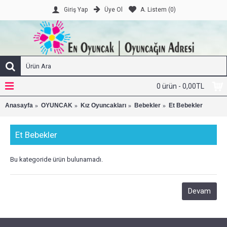
Üye Ol
A. Listem (
0
)
Giriş Yap
0 ürün - 0,00TL
Anasayfa
OYUNCAK
Kız Oyuncakları
Bebekler
Et Bebekler
Et Bebekler
Bu kategoride ürün bulunamadı.
Devam