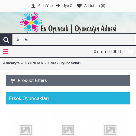
Üye Ol
A. Listem (
0
)
Giriş Yap
0 ürün - 0,00TL
Anasayfa
OYUNCAK
Erkek Oyuncakları
Product Filters
Erkek Oyuncakları