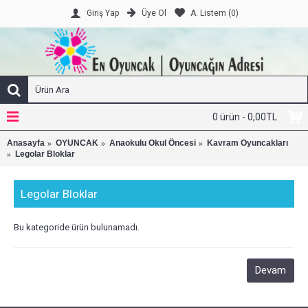
Üye Ol
A. Listem (
0
)
Giriş Yap
0 ürün - 0,00TL
Anasayfa
OYUNCAK
Anaokulu Okul Öncesi
Kavram Oyuncakları
Legolar Bloklar
Legolar Bloklar
Bu kategoride ürün bulunamadı.
Devam