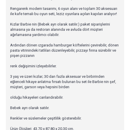
Rengarenk modern tasarımı, 6 oyun alanı ve toplam 30 aksesuarı
ile kafe temalı bu oyun seti, leziz oyunlara açılan kapıları aralıyor!
Kızlar Barbie nin (Bebek ayrı olarak satılır.) paket siparişlerini
almasına ya da restoran alanında ve avluda dört müşteri
ağırlamasına yardımcı olabilir.
Ardından dönen ızgarada hamburger köftelerini çevirebilir, dönen
pasta vitrinindeki tatlıları düzenleyebilir, pizzayı fırına sürebilir ve
pişen pizzanın
renk değişimini izleyebilirler.
3 yaş ve üzeri kızlar; 30 dan fazla aksesuar ve birbirinden
eğlenceli hikaye anlatma fırsatı bulunan bu set ile Barbie nin şef,
müşteri, garson veya hepsini birden
olduğu hikayeleri canlandırabilir.
Bebek ayrı olarak satılır.
Renkler ve süslemeler çeşitlilik gösterebilir.
Ürün Ölçüleri: 43,70 x 87,80 x 20,30 cm.