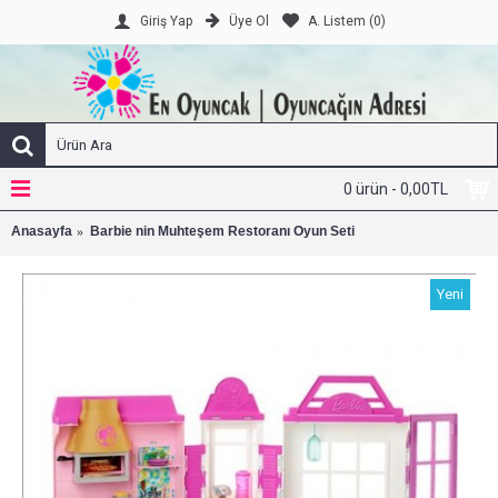
Üye Ol
A. Listem (
0
)
Giriş Yap
0 ürün - 0,00TL
Anasayfa
Barbie nin Muhteşem Restoranı Oyun Seti
Yeni