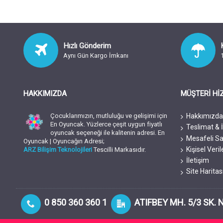
Hızlı Gönderim
Aynı Gün Kargo İmkanı
HAKKIMIZDA
MÜŞTERİ Hİ
Çocuklarımızın, mutluluğu ve gelişimi için
Hakkımızd
En Oyuncak. Yüzlerce çeşit uygun fiyatlı
Teslimat & İ
oyuncak seçeneği ile kalitenin adresi. En
Mesafeli Sa
Oyuncak | Oyuncağın Adresi;
Kişisel Ver
ARZ Bilişim Teknolojileri
Tescilli Markasıdır.
İletişim
Site Haritas
0 850 360 360 1
ATIFBEY MH. 5/3 SK. 