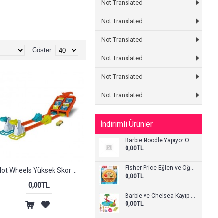
Not Translated
Not Translated
Not Translated
Not Translated
Not Translated
Göster:
Not Translated
Not Translated
Not Translated
Not Translated
Not Translated
Not Translated
Not Translated
İndirimli Ürünler
Barbie Noodle Yapıyor Oyun Seti
0,00TL
Fisher Price Eğlen ve Öğren Eğitici Pizza Türkçe
Hot Wheels Yüksek Skor Atlayışı Oyun Seti
0,00TL
0,00TL
Barbie ve Chelsea Kayıp Doğum Günü Havuz Partisi
0,00TL