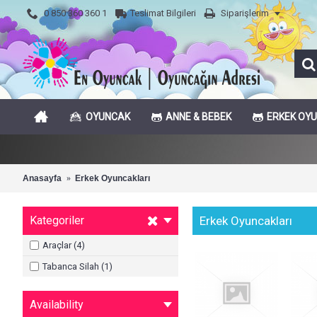
0 850 360 360 1
Teslimat Bilgileri
Siparişlerim
OYUNCAK
ANNE & BEBEK
ERKEK OY
Anasayfa
Erkek Oyuncakları
Kategoriler
Erkek Oyuncakları
Araçlar (4)
Tabanca Silah (1)
Availability