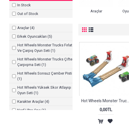
In Stock
Araçlar
Oyu
Out of Stock
Araçlar (4)
Erkek Oyuncakları (5)
Hot Wheels Monster Trucks Fırlat
Ve Çarpış Oyun Seti (1)
Hot Wheels Monster Trucks Çifte
Çarpışma Seti (1)
Hot Wheels Sonsuz Çember Pisti
(1)
Hot Wheels Yüksek Skor Atlayışı
Oyun Seti (1)
Hot Wheels Monster Trucks Çifte Çarpışma
Karakter Araçlar (4)
0,00TL
Nerf Ultra One (1)
Nerfler (1)
Oyuncak (5)