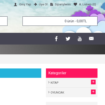
Üye Ol
Siparişlerim
A. Listem (
0
)
Giriş Yap
0 ürün - 0,00TL
Kategoriler
+
KITAP
+
OYUNCAK