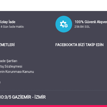
Kolay İade
100% Güvenli Alışver
14 Gün İade Hakkı
256 Bit SSL
ZMETLERİ
FACEBOOKTA BIZI TAKIP EDIN
a
ade Şartları
tış Sözleşmesi
ilerin Korunması Kanunu
ı
NO:3/5 GAZİEMİR - İZMİR