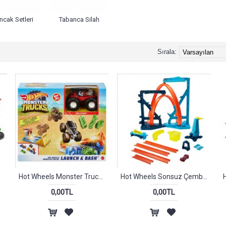
ncak Setleri
Tabanca Silah
Sırala:
 Seti
Hot Wheels Monster Trucks Fırlat ve Çarpış Oyun Seti
Hot Wheels Sonsuz Çember Pisti
0,00TL
0,00TL